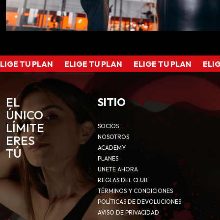
IGE TU PLAN
ELIGE TU PLAN
ELIGE TU PLAN
ELIG
EL
SITIO
ÚNICO
LÍMITE
SOCIOS
ERES
NOSOTROS
ACADEMY
TÚ
PLANES
UNETE AHORA
REGLAS DEL CLUB
TÉRMINOS Y CONDICIONES
POLÍTICAS DE DEVOLUCIONES
AVISO DE PRIVACIDAD