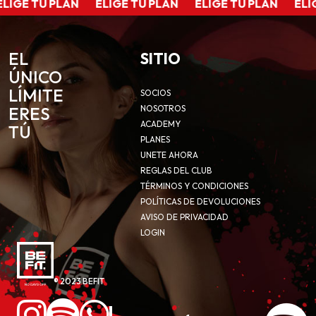
LIGE TU PLAN
ELIGE TU PLAN
ELIGE TU PLAN
ELIG
EL
SITIO
ÚNICO
LÍMITE
SOCIOS
ERES
NOSOTROS
ACADEMY
TÚ
PLANES
UNETE AHORA
REGLAS DEL CLUB
TÉRMINOS Y CONDICIONES
POLÍTICAS DE DEVOLUCIONES
AVISO DE PRIVACIDAD
LOGIN
® 2023 BEFIT